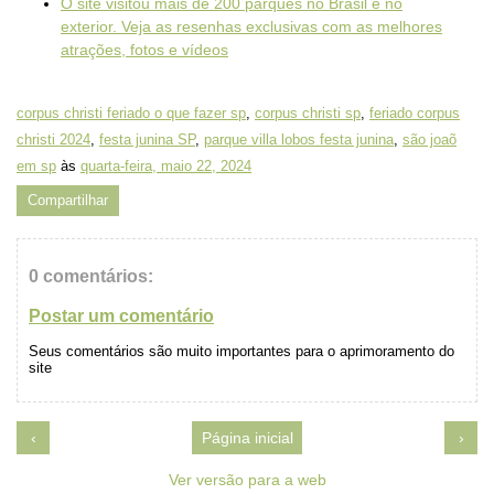
O site visitou mais de 200 parques no Brasil e no
exterior. Veja as resenhas exclusivas com as melhores
atrações, fotos e vídeos
corpus christi feriado o que fazer sp
,
corpus christi sp
,
feriado corpus
christi 2024
,
festa junina SP
,
parque villa lobos festa junina
,
são joaõ
em sp
às
quarta-feira, maio 22, 2024
Compartilhar
0 comentários:
Postar um comentário
Seus comentários são muito importantes para o aprimoramento do
site
‹
Página inicial
›
Ver versão para a web