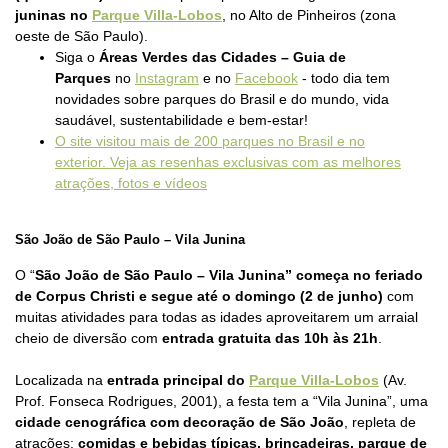
juninas no
Parque Villa-Lobos
, no Alto de Pinheiros (zona
oeste de São Paulo).
Siga o
Áreas Verdes das Cidades – Guia de
Parques
no
Instagram
e no
Facebook
- todo dia tem
novidades sobre parques do Brasil e do mundo, vida
saudável, sustentabilidade e bem-estar!
O site visitou mais de 200 parques no Brasil e no
exterior. Veja as resenhas exclusivas com as melhores
atrações, fotos e vídeos
São João de São Paulo – Vila Junina
O “
São João de São Paulo – Vila Junina” começa no feriado
de Corpus Christi e segue até o domingo (2 de junho)
com
muitas atividades para todas as idades aproveitarem um arraial
cheio de diversão com
entrada gratuita das 10h às 21h
.
Localizada na
entrada principal do
Parque Villa-Lobos
(Av.
Prof. Fonseca Rodrigues, 2001), a festa tem a “Vila Junina”, uma
cidade cenográfica com decoração de São João
, repleta de
atrações:
comidas e bebidas típicas, brincadeiras, parque de