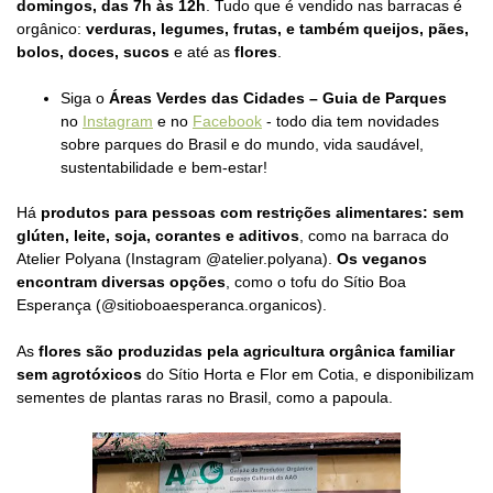
domingos, das 7h às 12h
. Tudo que é vendido nas barracas é
orgânico:
verduras, legumes, frutas, e também queijos, pães,
bolos, doces, sucos
e até as
flores
.
Siga o
Áreas Verdes das Cidades – Guia de Parques
no
Instagram
e no
Facebook
- todo dia tem novidades
sobre parques do Brasil e do mundo, vida saudável,
sustentabilidade e bem-estar!
Há
produtos para pessoas com restrições alimentares: sem
glúten, leite, soja, corantes e aditivos
, como na barraca do
Atelier Polyana (Instagram @atelier.polyana).
Os veganos
encontram diversas opções
, como o tofu do Sítio Boa
Esperança (@sitioboaesperanca.organicos).
As
flores são produzidas pela agricultura orgânica familiar
sem agrotóxicos
do Sítio Horta e Flor em Cotia, e disponibilizam
sementes de plantas raras no Brasil, como a papoula.