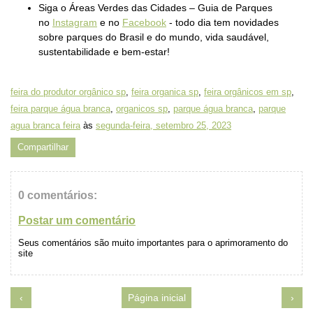
Siga o Áreas Verdes das Cidades – Guia de Parques
no
Instagram
e no
Facebook
- todo dia tem novidades
sobre parques do Brasil e do mundo, vida saudável,
sustentabilidade e bem-estar!
feira do produtor orgânico sp
,
feira organica sp
,
feira orgânicos em sp
,
feira parque água branca
,
organicos sp
,
parque água branca
,
parque
agua branca feira
às
segunda-feira, setembro 25, 2023
Compartilhar
0 comentários:
Postar um comentário
Seus comentários são muito importantes para o aprimoramento do
site
‹
Página inicial
›