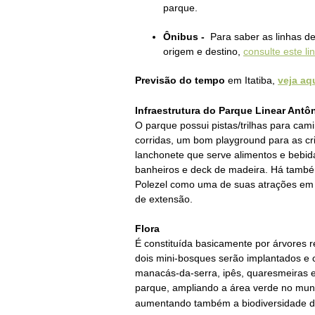
parque.
Ônibus -
Para saber as linhas d
origem e destino,
consulte este li
Previsão do tempo
em Itatiba,
veja aq
Infraestrutura do
Parque Linear Antôn
O parque possui pistas/trilhas para cam
corridas, um bom playground para as cri
lanchonete que serve alimentos e bebida
banheiros e deck de madeira. Há tamb
Polezel como uma de suas atrações em 
de extensão.
Flora
É constituída basicamente por árvores 
d
ois mini-bosques serão implantados e c
manacás-da-serra, ipês, quaresmeiras e
parque, ampliando a área verde no muni
aumentando também a biodiversidade d