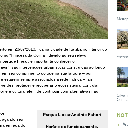
Metrop
erto em 28/07/2018, fica na cidade de
Itatiba
no interior do
omo "Princesa da Colina", devido ao seu relevo
encont
um
parque linear
, é importante conhecer o
ways"
, são intervenções urbanísticas construídas ao longo
 em seu comprimento do que na sua largura – por
 e estarem sempre associados à rede hídrica – tais
verdes, proteger e recuperar o ecossistema, controlar
porte e cultura, além de contribuir com alternativas não
Silva 
Com ce
ori
Parque Linear Antônio Fattori
NOT
 traçando seu
Ár
 na entrada do
Horário de funcionamento: