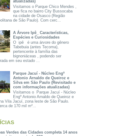
atualizadas)
Visitamos o Parque Chico Mendes ,
que fica no bairro City Bussocaba
na cidade de Osasco (Região
olitana de São Paulo). Com cerc...
A Árvore Ipê_ Características,
Espécies e Curiosidades
O ipê é uma árvore do gênero
Tabebuia (antes Tecoma),
pertencente à família das
bignoniáceas , podendo ser
rada em seu estado ...
Parque Jacuí - Núcleo Engº
Antonio Arnaldo de Queiroz e
Silva em São Paulo (Revisitado e
com informações atualizadas)
Visitamos o Parque Jacuí - Núcleo
Engº Antonio Arnaldo de Queiroz e
na Vila Jacuí, zona leste de São Paulo.
rca de 170 mil m²...
ÍCIAS
eas Verdes das Cidades completa 14 anos