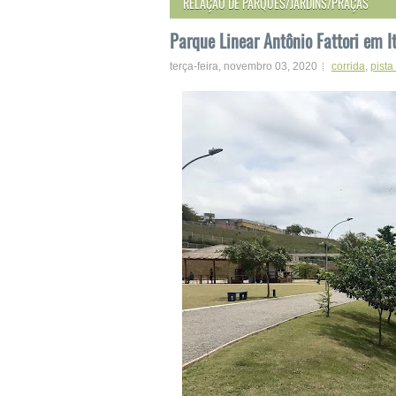
RELAÇÃO DE PARQUES/JARDINS/PRAÇAS
Parque Linear Antônio Fattori em I
terça-feira, novembro 03, 2020
corrida
,
pist