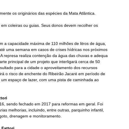
mente os originários das espécies da Mata Atlântica.
 em coleiras ou guias. Seus donos devem recolher os
m a capacidade máxima de 110 milhões de litros de água,
 até uma semana em casos de crises hídricas nos próximos
 A represa realiza contenção da água das chuvas e adequa
rte principal de um projeto que interligará cerca de 50
sultado para a cidade o aproveitamento dos recursos
irá o risco de enchente do Ribeirão Jacaré em período de
 um espaço de lazer, com uma pista de caminhada ao
.
tori
16, sendo fechado em 2017 para reformas em geral. Foi
as melhorias, incluindo, entre outras, parquinho infantil,
sgoto, drenagem e monitoramento.
 Fattori