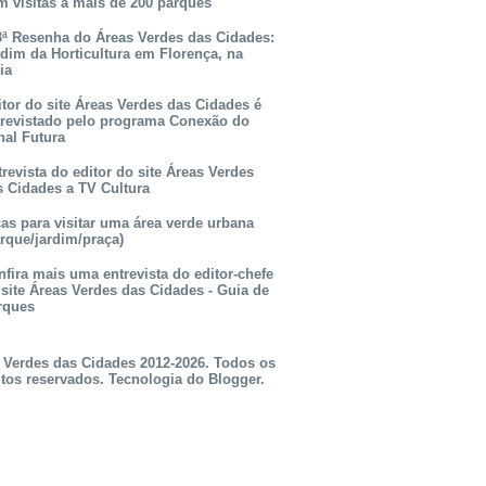
m visitas a mais de 200 parques
3ª Resenha do Áreas Verdes das Cidades:
rdim da Horticultura em Florença, na
lia
itor do site Áreas Verdes das Cidades é
trevistado pelo programa Conexão do
nal Futura
revista do editor do site Áreas Verdes
s Cidades a TV Cultura
as para visitar uma área verde urbana
rque/jardim/praça)
fira mais uma entrevista do editor-chefe
 site Áreas Verdes das Cidades - Guia de
rques
 Verdes das Cidades 2012-2026. Todos os
itos reservados. Tecnologia do
Blogger
.