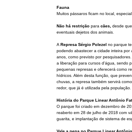
Fauna
Muitos pássaros ficam no local, especial
Não há restrição
para
cães,
desde que
eventuais dejetos dos animais.
A
Represa Sérgio Polezel
no parque te
podendo abastecer a cidade inteira por
anos, como previsto por pesquisadores.
a liberação para cursos d'água, sendo pa
pequenas represas e oferecerá como re
hídricos. Além desta função, que preven
chuvas, a represa também servirá como
redor, que já é utilizada pela população
História do
Parque Linear Antônio Fat
O parque foi criado em dezembro de 20
reaberto em 28 de julho de 2018 com vári
guarita, e implantação de sistema de e
Vale a pena no
Parque Linear Antônio