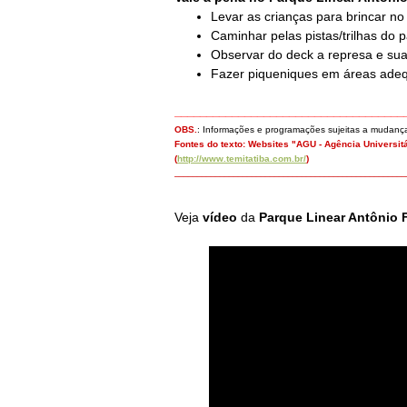
Levar as crianças para brincar no 
Caminhar pelas pistas/trilhas do 
Observar do deck a represa e sua
Fazer piqueniques em áreas ade
____________________________________
OBS.
: Informações e programações sujeitas a mudança
Fontes do texto: Websites
"AGU - Agência Universitá
(
http://www.temitatiba.com.br/
)
___________________________________________________
Veja
vídeo
da
Parque Linear Antônio F