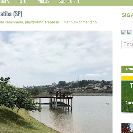
MAPA
FOTOS
VÍDEOS
SOBRE O SITE
tatiba (SP)
SIG
a de caminhada
,
playground
,
Represa
Nenhum comentário
Prin