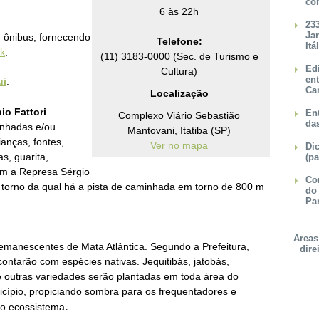
co
6 às 22h
23
Ja
e ônibus, fornecendo
Telefone:
Itá
nk
.
(11) 3183-0000 (Sec. de Turismo e
Ed
Cultura)
en
ui
.
Ca
Localização
io Fattori
Ent
Complexo Viário Sebastião
da
inhadas e/ou
Mantovani, Itatiba (SP)
anças, fontes,
Ver no mapa
Dic
s, guarita,
(pa
ém a Represa Sérgio
Con
torno da qual há a pista de caminhada em torno de 800 m
do
Pa
Areas
remanescentes de Mata Atlântica. Segundo a Prefeitura,
dire
ontarão com espécies nativas. Jequitibás, jatobás,
 outras variedades serão plantadas em toda área do
cípio, propiciando sombra para os frequentadores e
.
o ecossistema