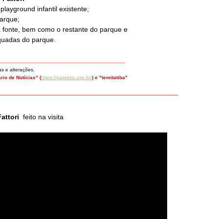
playground infantil existente;
parque;
 fonte, bem como o restante do parque e
quadas do parque.
_____________________________________
s e alterações.
rio de N
otícias
" (
https://paineira.usp.br/
) e "temitatiba"
_________________________________________________________________________
attori
feito na visita