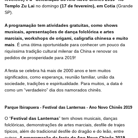
Templo Zu Lai
no domingo
(17 de fevereiro), em Cotia
(Grande
SP).
A programação tem atividades gratuitas, como shows
musicais, apresentações de da
nça folclórica e artes
marciais, workshops de origami, caligrafia chinesa e muito
mais
. É uma ótima oportunidade para conhecer um pouco da
riquíssima tradição cultural milenar da China e renovar os
pedidos de prosperidade para 2019!
A festa se celebra há mais de 2000 anos e tem muitos
significados, como esperança, reunião familiar, união da
sociedade, tradições e espiritualidade. Para muitos, a data é
como um “verdadeiro” dia dos namorados chinês.
Parque Ibirapuera - Festival das Lanternas - Ano Novo Chinês 2019
O “
Festival das Lanternas
” tem shows musicais, danças
folclóricas, demonstrações de artes marciais, desfile de trajes
típicos, além do tradicional desfile do dragão e do leão, entre
outros.
A programação da festa do Ano Novo Chinês 2019