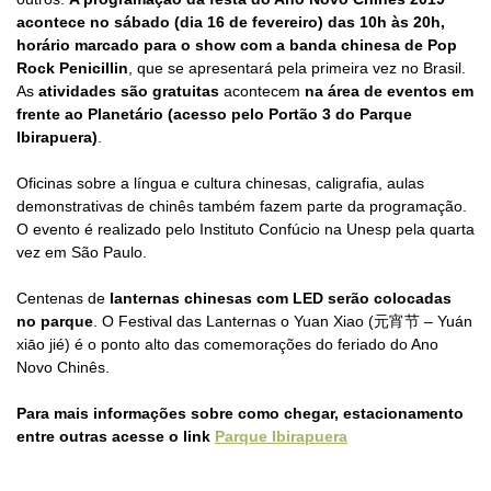
acontece no sábado (dia 16 de fevereiro) das 10h às 20h,
horário marcado para o show com a banda chinesa de Pop
Rock Penicillin
, que se apresentará pela primeira vez no Brasil.
As
atividades são gratuitas
acontecem
na área de eventos em
frente ao Planetário (acesso pelo Portão 3 do Parque
Ibirapuera)
.
Oficinas sobre a língua e cultura chinesas, caligrafia, aulas
demonstrativas de chinês também fazem parte da programação.
O evento é realizado pelo Instituto Confúcio na Unesp pela quarta
vez em São Paulo.
Centenas de
lanternas chinesas com LED serão colocadas
no parque
. O Festival das Lanternas o Yuan Xiao (元宵节 – Yuán
xiāo jié) é o ponto alto das comemorações do feriado do Ano
Novo Chinês.
Para mais informações sobre como chegar, estacionamento
entre outras acesse o link
Parque Ibirapuera