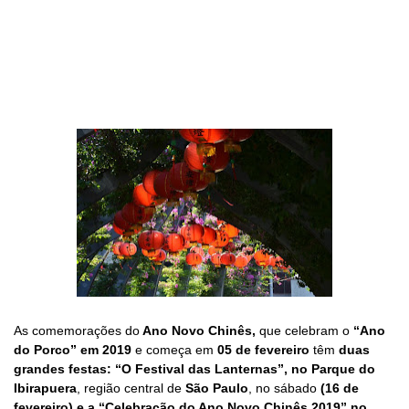
As comemorações do
Ano Novo Chinês,
que celebram o
“Ano
do Porco” em 2019
e começa em
05 de fevereiro
têm
duas
grandes festas: “O Festival das Lanternas”, no Parque do
Ibirapuera
, região central de
São Paulo
, no sábado
(16 de
fevereiro) e a “Celebração do Ano Novo Chinês 2019” no