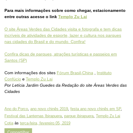
Para mais informações sobre como chegar, estacionamento
entre outras acesse o link
Templo Zu Lai
O site Áreas Verdes das Cidades visita e fotografa e tem dicas
incríveis de atividades de esporte, lazer e cultura nos parques
nas cidades do Brasil e do mundo. Confira!
Confira dicas de parques, atrações turísticas e passeios em
Santos (SP)
Com informações dos sites
Fórum Brasil-China
,
Instituto
Confúcio
e
Templo Zu Lai
Por Letícia Jardim Guedes da Redação do site Áreas Verdes das
Cidades
Ano do Porco
,
ano novo chinês 2019
,
festa ano novo chinês em SP
,
Festival das Lanternas Ibirapuera
,
parque ibirapuera
,
Templo Zu Lai
Cotia
às
terça-feira, fevereiro 05, 2019
Compartilhar