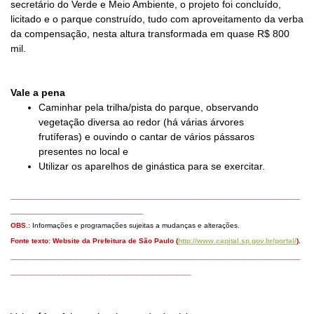
secretário do Verde e Meio Ambiente, o projeto foi concluído,
licitado e o parque construído, tudo com aproveitamento da verba
da compensação, nesta altura transformada em quase R$ 800
mil.
Vale a pena
Caminhar pela trilha/pista do parque, observando
vegetação diversa ao redor (há várias árvores
frutíferas) e ouvindo o cantar de vários pássaros
presentes no local e
Utilizar os aparelhos de ginástica para se exercitar.
___________________________________________________________
___________________________
OBS.
: Informações e programações sujeitas a mudanças e alterações.
Fonte texto: W
ebsite da Prefeitura de São Paulo
(
http://www.capital.sp.gov.br/portal/
).
_____________________________________________________________________
___________________________________________