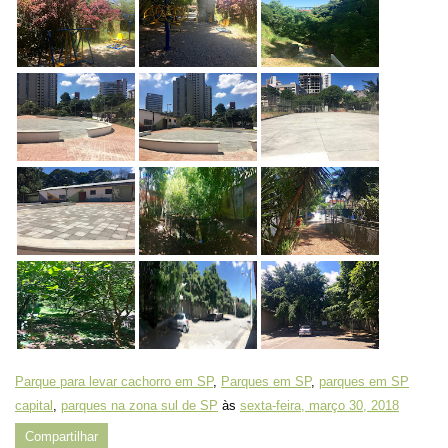
Parque para levar cachorro em SP
,
Parques em SP
,
parques em SP
capital
,
parques na zona sul de SP
às
sexta-feira, março 30, 2018
Compartilhar