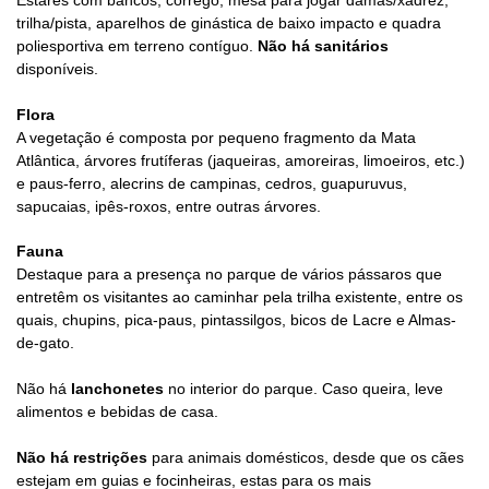
Estares com bancos, córrego, mesa para jogar damas/xadrez,
trilha/pista,
aparelhos de ginástica de baixo impacto
e quadra
poliesportiva em terreno contíguo.
Não há sanitários
disponíveis.
Flora
A v
egetação é composta por pequeno fragmento da Mata
Atlântica, árvores frutíferas (jaqueiras, amoreiras, limoeiros, etc.)
e paus-ferro
, alecrins de campinas, cedros, guapuruvus,
sapucaias, ipês-roxos, entre
outras árvores.
Fauna
Destaque para a presença no parque de vários pássaros que
entretêm os visitantes ao caminhar pela trilha existente, entre os
quais,
chupins, pica-paus, pintassilgos, bicos de Lacre e Almas-
de-gato.
Não há
l
anchonetes
no interior do parque. Caso queira, leve
alimentos e bebidas de casa.
Não há restrições
para
animais domésticos, desde que os
cães
estejam em guias
e focinheiras, estas para os mais