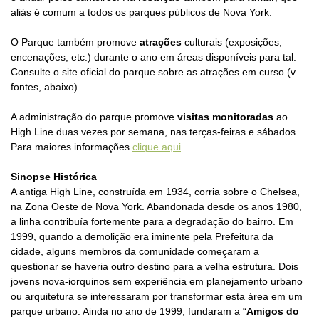
aliás é comum a todos os parques públicos de Nova York.
O Parque também promove
atrações
culturais (exposições,
encenações, etc.) durante o ano em áreas disponíveis para tal.
Consulte o site oficial do parque sobre as atrações em curso (v.
fontes, abaixo).
A administração do parque promove
visitas monitoradas
ao
High Line duas vezes por semana, nas terças-feiras e sábados.
Para maiores informações
clique aqui
.
Sinopse Histórica
A antiga High Line, construída em 1934, corria sobre o Chelsea,
na Zona Oeste de Nova York. Abandonada desde os anos 1980,
a linha contribuía fortemente para a degradação do bairro. Em
1999, quando a demolição era iminente pela Prefeitura da
cidade, alguns membros da comunidade começaram a
questionar se haveria outro destino para a velha estrutura. D
ois
jovens nova-iorquinos sem experiência em planejamento urbano
ou arquitetura se interessaram por transformar esta área em um
parque urbano. Ainda no ano de 1999, fundaram a “
Amigos do