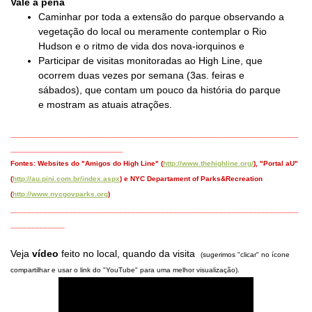
Vale a pena
Caminhar por toda a extensão do parque observando a
vegetação do local ou meramente contemplar o Rio
Hudson e o ritmo de vida dos nova-iorquinos e
Participar de visitas monitoradas ao High Line, que
ocorrem duas vezes por semana (3as. feiras e
sábados), que contam um pouco da história do parque
e mostram as atuais atrações.
___________________________________________________________
_______________________
Fontes: Websites do "Amigos do High Line" (
http://www.thehighline.org/
), "Portal aU"
(
http://au.pini.com.br/index.aspx
)
e NYC Departament of Parks&Recreation
(
http://www.nycgovparks.org
)
______________________________
_______________________________________
_____________
Veja
vídeo
feito no local, quando da visita
(sugerimos "clicar" no ícone
compartilhar e usar o link do "YouTube" para uma melhor visualização).