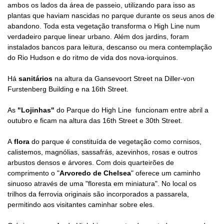
ambos os lados da área de passeio, utilizando para isso as
plantas que haviam nascidas no parque durante os seus anos de
abandono. Toda esta vegetação transforma o High Line num
verdadeiro parque linear urbano. Além dos jardins, foram
instalados bancos para leitura, descanso ou mera contemplação
do Rio Hudson e do ritmo de vida dos nova-iorquinos.
Há
sanitários
na altura da Gansevoort Street na Diller-von
Furstenberg Building e na 16th Street.
As
"Lojinhas"
do Parque do High Line funcionam entre abril a
outubro e ficam na altura das 16th Street e 30th Street.
A
flora
do parque é constituída de vegetação como cornisos,
calistemos, magnólias, sassafrás, azevinhos, rosas e outros
arbustos densos e árvores. Com dois quarteirões de
comprimento o "
Arvoredo de Chelsea
" oferece um caminho
sinuoso através de uma "floresta em miniatura". No local os
trilhos da ferrovia originais são incorporados a passarela,
permitindo aos visitantes caminhar sobre eles.