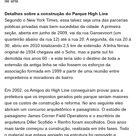
de arte.
Detalhes sobre a construção do Parque High Line
Segundo o New York Times, essa talvez seja uma das parcerias
públicas privadas mais bem-sucedidas da cidade. A primeira
seção, aberta em junho de 2009, vai da rua Gansevoort (um
quarteirão abaixo da rua 12) até a rua 20. A segunda, da rua 20 à
30, abriu em 2010 totalizando 2,5 km de extensão. A linha férrea
original de 1934 chegava até o Soho, mas a parte sul foi
demolida nos anos 60 - e este teria sido o destino de toda a
extensão da antiga linha se não fossem os esforços da
associação formada em 1999 a partir de uma reunião entre
empreiteiros e moradores do bairro.
Em 2002, os Amigos do High Line conseguiram provar para a
prefeitura que os impostos gerados pelo parque seriam maiores
que os custos de construção e reforma. No ano seguinte eles
abriram um concurso arquitetônico e paisagístico. O estúdio de
paisagismo James Corner Field Operations e o escritório de
arquitetura Diller Scofidio + Renfro foram escolhidos. Dois anos
mais tarde começou a construção, realizada em três fases. Todo
o material que estava apoiado na estrutura foi removido e