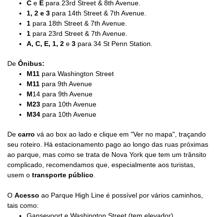
C
e
E
para 23rd Street & 8th Avenue.
1,
2 e
3
para 14th Street & 7th Avenue.
1
para 18th Street & 7th Avenue.
1
para 23rd Street & 7th Avenue.
A,
C,
E,
1,
2
e
3
para 34 St Penn Station.
De
Ônibus:
M11
para Washington Street
M11
para 9th Avenue
M
14 para 9th Avenue
M23
para 10th Avenue
M34
para 10th Avenue
De
carro
vá ao box ao lado e clique em "Ver no mapa", traçando
seu roteiro. Há estacionamento pago ao longo das ruas próximas
ao parque, mas como se trata de Nova York que tem um trânsito
complicado, recomendamos que, especialmente aos turistas,
usem o
transporte público
.
O
Acesso
ao Parque High Line é possível por vários caminhos,
tais como:
Gansevoort e Washington Street (tem elevador)