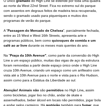
O único
gramado
do High Line se estende por toda uma quadra
ao norte da West 22nd Street. Fica no extremo sul do parque
com assentos em degraus feitos de madeira teca recuperada,
sendo o gramado usado para piqueniques e muitos dos
programas de verão do parque.
A "
Passagem do Mercado de Chelsea
", parcialmente fechada,
entre as 15 West e West 16th Streets, apresenta arte e
programas públicos, bem como
quiosques de comida e um
café ao ar livre
durante os meses mais quentes do ano.
Na "
Praça da 10th Avenue"
, como parte da conversão do High
Line a um espaço público, muitas das vigas de aço da estrutura
foram removidas a partir deste espaço único onde o High Line
cruza 10th Avenue, criando um espaço como um anfiteatro com
vista até a 10th Avenue para o norte e vista para o Rio Hudson,
assim como para a Estátua da Liberdade ao sul.
Atenção! Animais não
são
permitidos
no High Line
,
assim
como bicicletas, jogar lixo no chão, andar de skate e
assemelhados, beber álcool em locais não permitidos, jogar bola
e andar pelos canteiros.
Há
restrição
também
para
fumar
, que