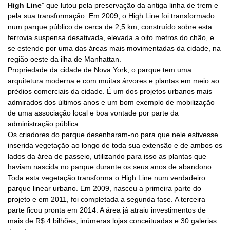
High Line
” que lutou pela preservação da antiga linha de trem e
pela sua transformação.
Em 2009, o High Line foi transformado
num parque público de cerca de 2,5 km, construído sobre esta
ferrovia suspensa desativada, elevada a oito metros do chão, e
se estende por uma das áreas mais movimentadas da cidade, na
região oeste da ilha de Manhattan.
Propriedade da cidade de Nova York, o parque tem uma
arquitetura moderna e com muitas árvores e plantas em meio ao
prédios comerciais da cidade. É um dos projetos urbanos mais
admirados dos últimos anos e um bom exemplo de mobilização
de uma associação local e boa vontade por parte da
administração pública.
Os criadores do parque desenharam-no para que nele estivesse
inserida vegetação ao longo de toda sua extensão e de ambos os
lados da área de passeio, utilizando para isso as plantas que
haviam nascida no parque durante os seus anos de abandono.
Toda esta vegetação transforma o High Line num verdadeiro
parque linear urbano. Em 2009, nasceu a primeira parte do
projeto e em 2011, foi completada a segunda fase. A terceira
parte ficou pronta em 2014. A área já atraiu investimentos de
mais de R$ 4 bilhões, inúmeras lojas conceituadas e 30 galerias