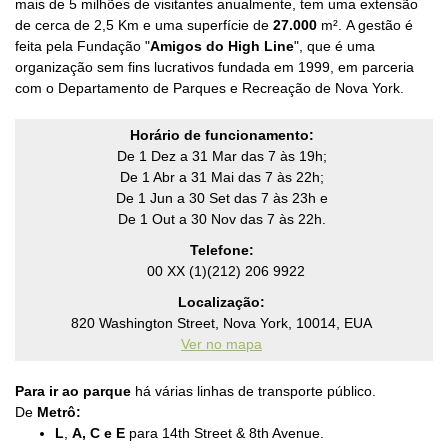
mais de 5 milhões de visitantes anualmente, tem uma extensão
de cerca de 2,5 Km e uma superfície de
27.000
m².
A gestão é
feita pela Fundação "
Amigos do High Line
", que é uma
organização sem fins lucrativos fundada em 1999, em parceria
com o Departamento de Parques e Recreação de Nova York.
Horário de funcionamento:
De 1 Dez a 31 Mar das 7 às 19h;
De 1 Abr a 31 Mai das 7 às 22h;
De 1 Jun a 30 Set das 7 às 23h e
De 1 Out a 30 Nov das 7 às 22h.
Telefone:
00 XX (1)(212) 206 9922
Localização:
820 Washington Street, Nova York, 10014, EUA
Ver no mapa
Para ir ao parque
há várias linhas de transporte público.
De
Metrô:
L
,
A,
C e
E
para 14th Street & 8th Avenue.