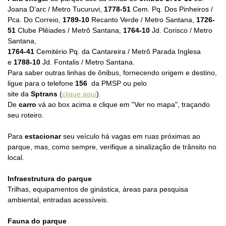
Joana D’arc / Metro Tucuruvi,
1778-51
Cem. Pq. Dos Pinheiros /
Pca. Do Correio,
1789-10
Recanto Verde / Metro Santana,
1726-
51
Clube Plêiades / Metrô Santana,
1764-10
Jd. Corisco / Metro
Santana,
1764-41
Cemitério Pq. da Cantareira / Metrô Parada Inglesa
e
1788-10
Jd. Fontalis / Metro Santana.
Para saber outras linhas de ônibus, fornecendo origem e destino,
ligue para o telefone
156
da PMSP
ou pelo
site
da
Sptrans
(
clique aqui
).
De
carro
vá ao box acima e clique em "Ver no mapa", traçando
seu roteiro.
Para
estacionar
seu veículo há
vagas em ruas próximas ao
parque, mas, como sempre, verifique a sinalização de trânsito no
local.
Infraestrutura do parque
Trilhas, equipamentos de ginástica, áreas para pesquisa
ambiental, entradas acessíveis.
Fauna do parque