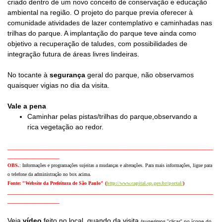
criado dentro de um novo conceito de conservação e educação
ambiental na região. O projeto do parque previa oferecer à
comunidade atividades de lazer contemplativo e caminhadas nas
trilhas do parque. A implantação do parque teve ainda como
objetivo a recuperação de taludes, com possibilidades de
integração futura de áreas livres lindeiras.
No tocante à
segurança
geral do parque, não
observamos
quaisquer vigias no dia da visita.
Vale a pena
Caminhar pelas pistas/trilhas do parque,observando a
rica vegetação ao redor.
___________________________________________________________________________________
_____________________
OBS.
: Informações e programações sujeitas a mudanças e alterações.
Para mais informações, ligue para
o telefone da administração no box acima.
Fonte:
"Website da Prefeitura de São Paulo" (
http://www.capital.sp.gov.br/portal/
)
___________________________________________________________________________________
_____________________
Veja
vídeo
feito no local, quando da visita
(sugerimos "clicar" no ícone do