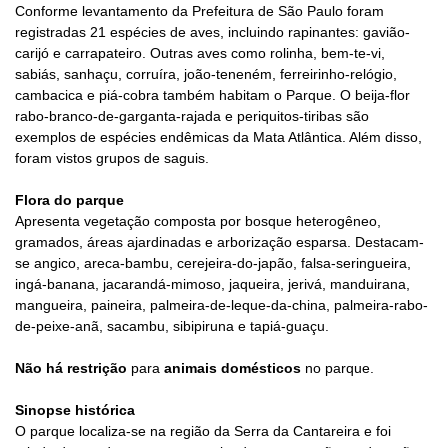
Conforme levantamento da Prefeitura de São Paulo foram
registradas 21 espécies de aves, incluindo rapinantes: gavião-
carijó e carrapateiro. Outras aves como rolinha, bem-te-vi,
sabiás, sanhaçu, corruíra, joão-teneném, ferreirinho-relógio,
cambacica e piá-cobra também habitam o Parque. O beija-flor
rabo-branco-de-garganta-rajada e periquitos-tiribas são
exemplos de espécies endêmicas da Mata Atlântica. Além disso,
foram vistos grupos de saguis.
Flora do parque
Apresenta vegetação composta por bosque heterogêneo,
gramados, áreas ajardinadas e arborização esparsa. Destacam-
se angico, areca-bambu, cerejeira-do-japão, falsa-seringueira,
ingá-banana, jacarandá-mimoso, jaqueira, jerivá, manduirana,
mangueira, paineira, palmeira-de-leque-da-china, palmeira-rabo-
de-peixe-anã, sacambu, sibipiruna e tapiá-guaçu.
Não há restrição
para
animais domésticos
no parque.
Sinopse histórica
O parque localiza-se na região da Serra da Cantareira e foi