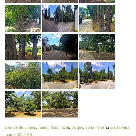
área verde urbana
,
fauna
,
flora
,
lazer
,
parque
,
zona norte
às
sexta-feira,
março 30, 2018