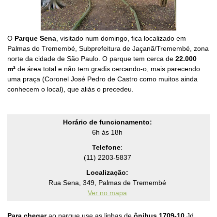
O
Parque Sena
, visitado num domingo, fica localizado em
Palmas do Tremembé,
Subprefeitura de Jaçanã/Tremembé, zona
norte da cidade de São Paulo.
O parque t
em
cerca de
22.000
m²
de área total e não tem gradis cercando-o, mais parecendo
uma praça (Coronel José Pedro de Castro como muitos ainda
conhecem o local), que aliás o precedeu.
Horário de funcionamento:
6h às 18h
Telefone
:
(11) 2203-5837
Localização:
Rua Sena, 349, Palmas de Tremembé
Ver no mapa
Para chegar
ao parque u
se as linhas de
ônibus 1
709-10
Jd.