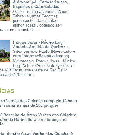
A Árvore Ipê_ Características,
Espécies e Curiosidades
O ipê é uma árvore do gênero
Tabebuia (antes Tecoma),
pertencente à família das
bignoniáceas , podendo ser
rada em seu estado ...
Parque Jacuí - Núcleo Engº
Antonio Arnaldo de Queiroz e
Silva em São Paulo (Revisitado e
com informações atualizadas)
Visitamos o Parque Jacuí - Núcleo
Engº Antonio Arnaldo de Queiroz e
na Vila Jacuí, zona leste de São Paulo.
rca de 170 mil m²...
ÍCIAS
eas Verdes das Cidades completa 14 anos
m visitas a mais de 200 parques
3ª Resenha do Áreas Verdes das Cidades:
rdim da Horticultura em Florença, na
lia
itor do site Áreas Verdes das Cidades é