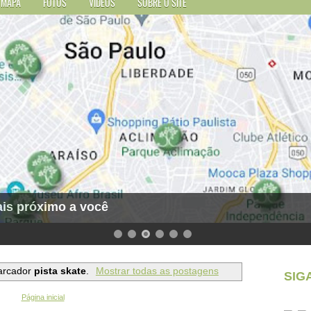
MAPA
FOTOS
VÍDEOS
SOBRE O SITE
is próximo a você
arcador
pista skate
.
Mostrar todas as postagens
SIG
Página inicial