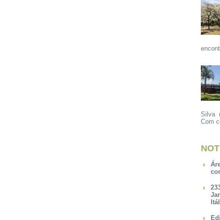
encont
Silva 
Com ce
NOT
Ár
co
23
Ja
Itá
Ed