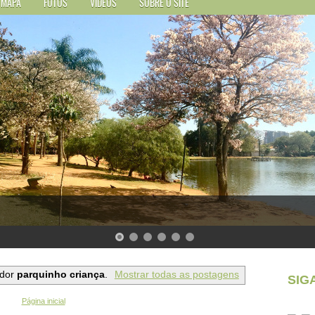
MAPA
FOTOS
VÍDEOS
SOBRE O SITE
ador
parquinho criança
.
Mostrar todas as postagens
SIG
Página inicial