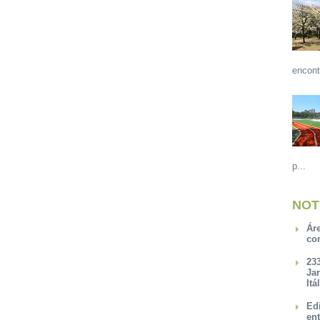
encont
p...
NOT
Ár
co
23
Ja
Itá
Ed
en