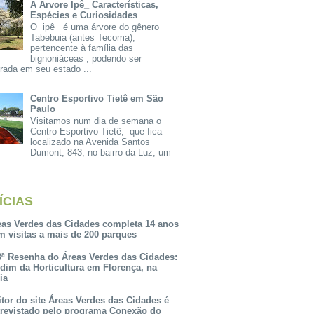
A Árvore Ipê_ Características,
Espécies e Curiosidades
O ipê é uma árvore do gênero
Tabebuia (antes Tecoma),
pertencente à família das
bignoniáceas , podendo ser
rada em seu estado ...
Centro Esportivo Tietê em São
Paulo
Visitamos num dia de semana o
Centro Esportivo Tietê, que fica
localizado na Avenida Santos
Dumont, 843, no bairro da Luz, um
ÍCIAS
eas Verdes das Cidades completa 14 anos
m visitas a mais de 200 parques
3ª Resenha do Áreas Verdes das Cidades:
rdim da Horticultura em Florença, na
lia
itor do site Áreas Verdes das Cidades é
trevistado pelo programa Conexão do