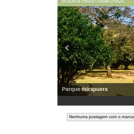
RELAÇÃO DE PARQUES/JARDINS/PRAÇAS
Parque Ibirapuera
1
2
3
4
5
6
Nenhuma postagem com o marc