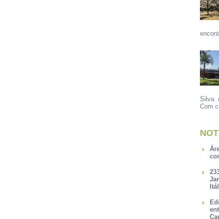
encont
Silva 
Com ce
NOT
Ár
co
23
Ja
Itá
Ed
en
Ca