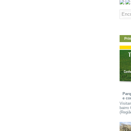
Prin
Parq
e co
Visita
bairro
(Regiã