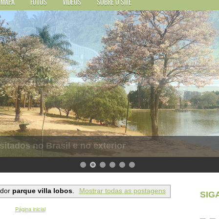
MAPA
FOTOS
VÍDEOS
SOBRE O SITE
sitados no Brasil e no exterior
ador
parque villa lobos
.
Mostrar todas as postagens
SIG
Página inicial