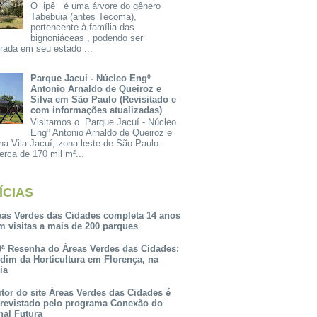
O ipê é uma árvore do gênero
Tabebuia (antes Tecoma),
pertencente à família das
bignoniáceas , podendo ser
rada em seu estado ...
Parque Jacuí - Núcleo Engº
Antonio Arnaldo de Queiroz e
Silva em São Paulo (Revisitado e
com informações atualizadas)
Visitamos o Parque Jacuí - Núcleo
Engº Antonio Arnaldo de Queiroz e
na Vila Jacuí, zona leste de São Paulo.
rca de 170 mil m²...
ÍCIAS
eas Verdes das Cidades completa 14 anos
m visitas a mais de 200 parques
3ª Resenha do Áreas Verdes das Cidades:
rdim da Horticultura em Florença, na
lia
itor do site Áreas Verdes das Cidades é
trevistado pelo programa Conexão do
nal Futura