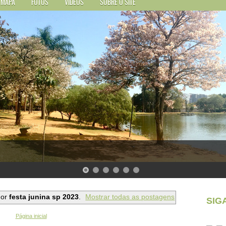
MAPA
FOTOS
VÍDEOS
SOBRE O SITE
dor
festa junina sp 2023
.
Mostrar todas as postagens
SIG
Página inicial