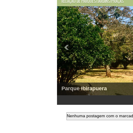
RELAÇÃO DE PARQUES/JARDINS/PRAÇAS
Parque Ibirapuera
1
2
3
4
5
6
Nenhuma postagem com o marca