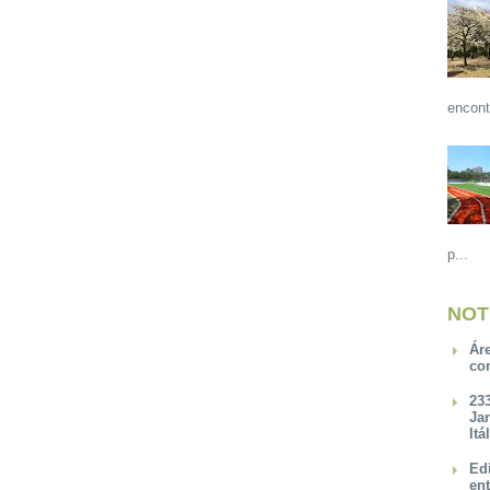
encont
p...
NOT
Ár
co
23
Ja
Itá
Ed
en