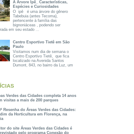
A Árvore Ipê_ Características,
Espécies e Curiosidades
O ipê é uma árvore do gênero
Tabebuia (antes Tecoma),
pertencente à família das
bignoniáceas , podendo ser
rada em seu estado ...
Centro Esportivo Tietê em São
Paulo
Visitamos num dia de semana o
Centro Esportivo Tietê, que fica
localizado na Avenida Santos
Dumont, 843, no bairro da Luz, um
ÍCIAS
eas Verdes das Cidades completa 14 anos
m visitas a mais de 200 parques
3ª Resenha do Áreas Verdes das Cidades:
rdim da Horticultura em Florença, na
lia
itor do site Áreas Verdes das Cidades é
trevistado pelo programa Conexão do