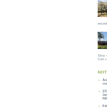
encont
Silva 
Com ce
NOT
Ár
co
23
Ja
Itá
Ed