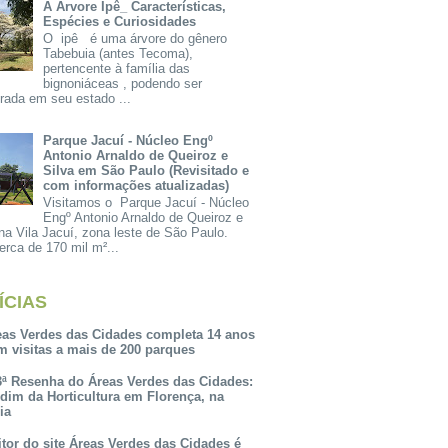
A Árvore Ipê_ Características,
Espécies e Curiosidades
O ipê é uma árvore do gênero
Tabebuia (antes Tecoma),
pertencente à família das
bignoniáceas , podendo ser
rada em seu estado ...
Parque Jacuí - Núcleo Engº
Antonio Arnaldo de Queiroz e
Silva em São Paulo (Revisitado e
com informações atualizadas)
Visitamos o Parque Jacuí - Núcleo
Engº Antonio Arnaldo de Queiroz e
na Vila Jacuí, zona leste de São Paulo.
rca de 170 mil m²...
ÍCIAS
eas Verdes das Cidades completa 14 anos
m visitas a mais de 200 parques
3ª Resenha do Áreas Verdes das Cidades:
rdim da Horticultura em Florença, na
lia
itor do site Áreas Verdes das Cidades é