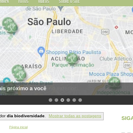
MAPA
FOTOS
VÍDEOS
SOBRE O SITE
is próximo a você
dor
dia biodiversidade
.
Mostrar todas as postagens
SIG
Página inicial