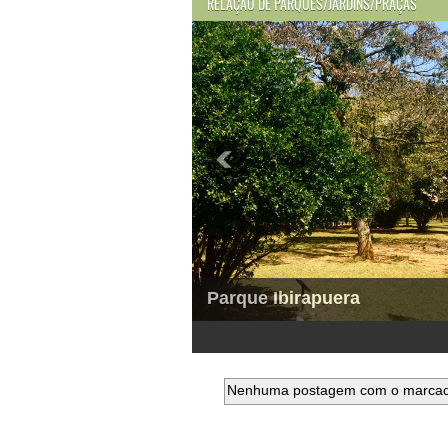
RELAÇÃO DE PARQUES/JARDINS/PRAÇAS
Parque Ibirapuera
1
2
3
4
5
6
Nenhuma postagem com o marca