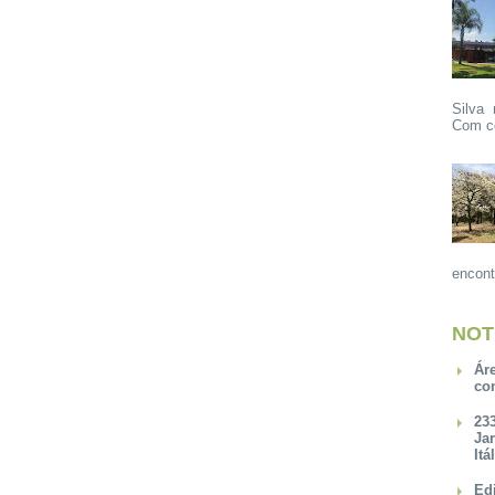
Silva 
Com ce
encont
NOT
Ár
co
23
Ja
Itá
Ed