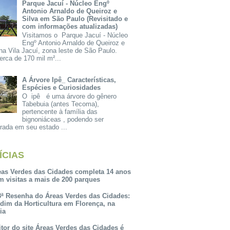
Parque Jacuí - Núcleo Engº
Antonio Arnaldo de Queiroz e
Silva em São Paulo (Revisitado e
com informações atualizadas)
Visitamos o Parque Jacuí - Núcleo
Engº Antonio Arnaldo de Queiroz e
na Vila Jacuí, zona leste de São Paulo.
rca de 170 mil m²...
A Árvore Ipê_ Características,
Espécies e Curiosidades
O ipê é uma árvore do gênero
Tabebuia (antes Tecoma),
pertencente à família das
bignoniáceas , podendo ser
rada em seu estado ...
ÍCIAS
eas Verdes das Cidades completa 14 anos
m visitas a mais de 200 parques
3ª Resenha do Áreas Verdes das Cidades:
rdim da Horticultura em Florença, na
lia
itor do site Áreas Verdes das Cidades é