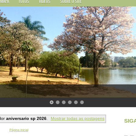
MAPA
FOTOS
VÍDEOS
SOBRE O SITE
dor
aniversario sp 2026
.
Mostrar todas as postagens
SIG
Página inicial