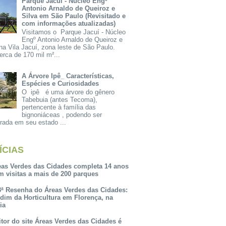
Parque Jacuí - Núcleo Engº
Antonio Arnaldo de Queiroz e
Silva em São Paulo (Revisitado e
com informações atualizadas)
Visitamos o Parque Jacuí - Núcleo
Engº Antonio Arnaldo de Queiroz e
na Vila Jacuí, zona leste de São Paulo.
rca de 170 mil m²...
A Árvore Ipê_ Características,
Espécies e Curiosidades
O ipê é uma árvore do gênero
Tabebuia (antes Tecoma),
pertencente à família das
bignoniáceas , podendo ser
rada em seu estado ...
ÍCIAS
eas Verdes das Cidades completa 14 anos
m visitas a mais de 200 parques
3ª Resenha do Áreas Verdes das Cidades:
rdim da Horticultura em Florença, na
lia
itor do site Áreas Verdes das Cidades é