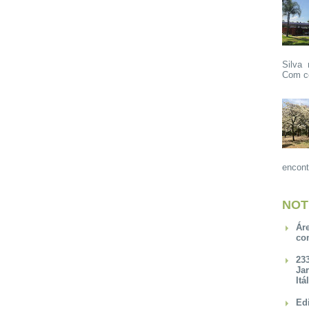
Silva 
Com ce
encont
NOT
Ár
co
23
Ja
Itá
Ed