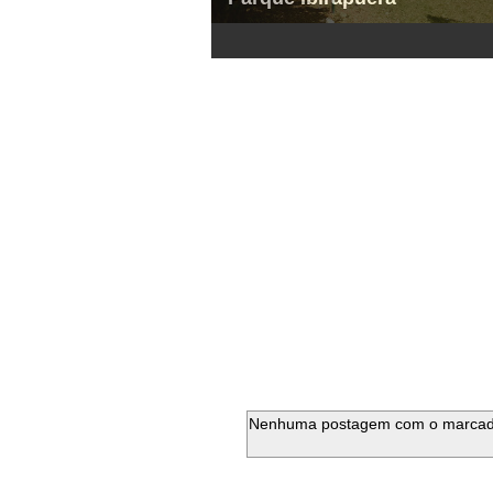
1
2
3
4
5
6
Nenhuma postagem com o marca